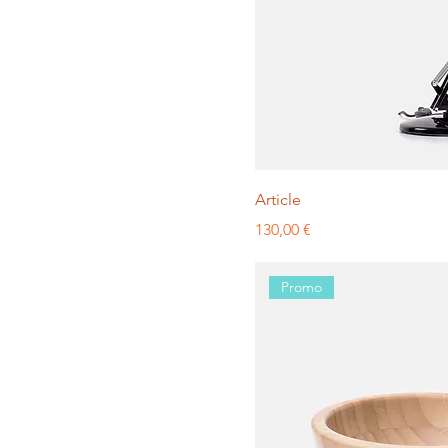
Article
Prix
130,00 €
Promo