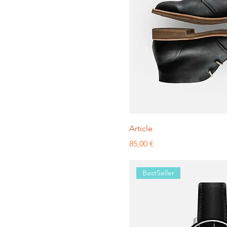
Article
Prix
85,00 €
BestSeller